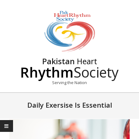
Skip
to
content
Pakistan
Heart
Rhythm
Society
Serving the Nation
Primary
Navigation
Daily Exersise Is Essential
Menu