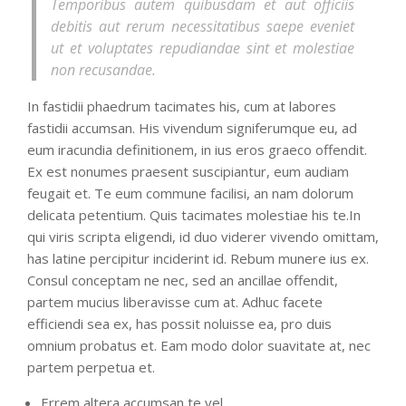
Temporibus autem quibusdam et aut officiis
debitis aut rerum necessitatibus saepe eveniet
ut et voluptates repudiandae sint et molestiae
non recusandae.
In fastidii phaedrum tacimates his, cum at labores
fastidii accumsan. His vivendum signiferumque eu, ad
eum iracundia definitionem, in ius eros graeco offendit.
Ex est nonumes praesent suscipiantur, eum audiam
feugait et. Te eum commune facilisi, an nam dolorum
delicata petentium. Quis tacimates molestiae his te.In
qui viris scripta eligendi, id duo viderer vivendo omittam,
has latine percipitur inciderint id. Rebum munere ius ex.
Consul conceptam ne nec, sed an ancillae offendit,
partem mucius liberavisse cum at. Adhuc facete
efficiendi sea ex, has possit noluisse ea, pro duis
omnium probatus et. Eam modo dolor suavitate at, nec
partem perpetua et.
Errem altera accumsan te vel.